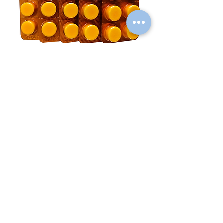
Croniking Tabletas
Doximicina 10mg