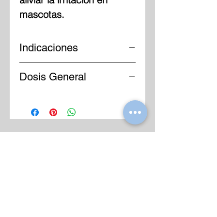
mascotas.
Indicaciones
Conjuntivitis de origen
Dosis General
bacteriano.
Limpiar cuidadosamente
Infecciones oculares
el área alrededor del ojo
superficiales.
antes de aplicar.
Enrojecimiento e
Aplicar de 1 a 2 gotas
irritación ocular.
directamente en el ojo
Lagrimeo excesivo.
afectado, de 2 a 3 veces
Secreciones, legañas y
al día, durante 5 a 7 días o
párpados adheridos.
según las indicaciones del
Molestias ocasionadas
médico veterinario.
por polvo, suciedad u