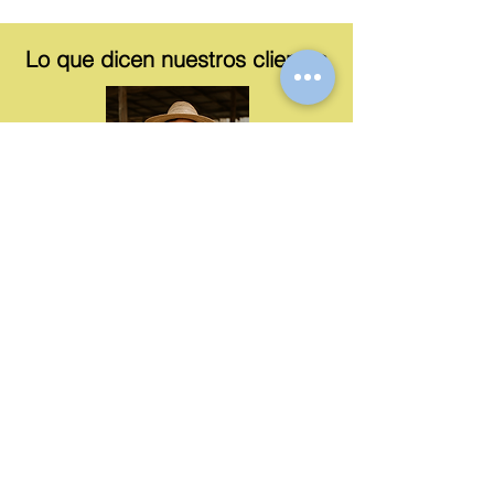
Lo que dicen nuestros clientes
Desde que usamos OROMIX FORTE, mis
aves están más activas y uniformes. Ya no
tengo las bajas que antes sufría con los
cambios de clima o después de la
vacunación. Es fácil de aplicar y se nota el
cambio en pocos días."
⭐⭐⭐⭐⭐Carlos M.
Productor avícola – Chiquimula