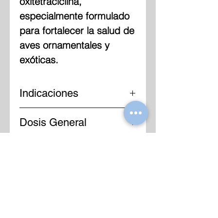
oxitetraciclina,
especialmente formulado
para fortalecer la salud de
aves ornamentales y
exóticas.
Indicaciones
Es un complejo vitamínico
Dosis General
ideal para equilibrar la
salud de las aves
enjauladas que por
naturaleza son silvestres y
el estar en cautiverio les
produce estrés. Este
producto actúa como anti-