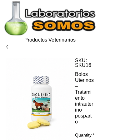
Productos Veterinarios
SKU:
SKU16
Bolos
Uterinos
–
Tratami
ento
intrauter
ino
pospart
o
Quantity
*