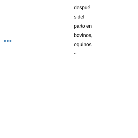
despué
s del
parto en
bovinos,
equinos
y
porcino
s.
Indicaciones
Indicado
Dosis
como
General
coadyuv
ante en
Administ
el
rar por