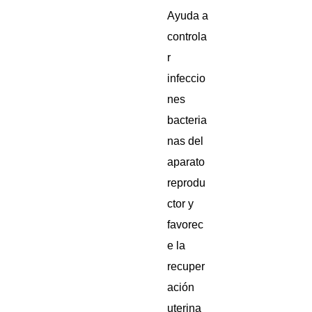
Ayuda a
controla
r
infeccio
nes
bacteria
nas del
aparato
reprodu
ctor y
favorec
e la
recuper
ación
uterina