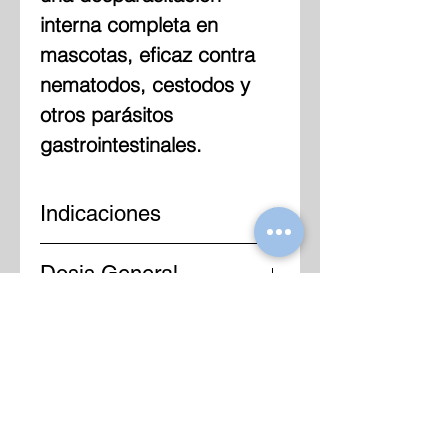
interna completa en
mascotas, eficaz contra
nematodos, cestodos y
otros parásitos
gastrointestinales.
Indicaciones
Hier fehlt die
Dosis General
Produktbeschreibung
1 ml para 10 Kilos de peso
En cachorros de 1 a 6
meses desparasitar cada
30 días. En cachorros de
6 a 12 meses cada 60