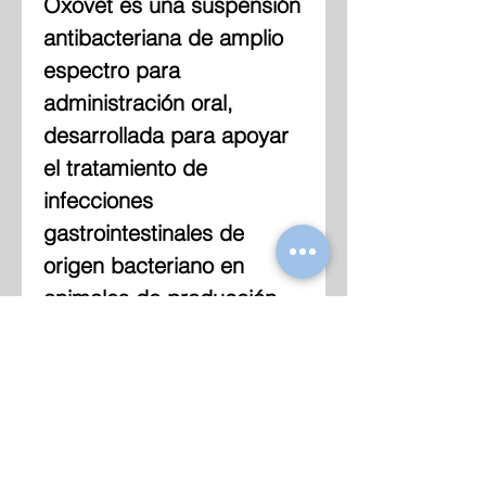
Oxovet es una suspensión
antibacteriana de amplio
espectro para
administración oral,
desarrollada para apoyar
el tratamiento de
infecciones
gastrointestinales de
origen bacteriano en
animales de producción.
Indicaciones
Indicado en cerdos,
Dosificación
bovinos, ovinos y caprinos
para el tratamiento de
Administrar 1 mL por cada