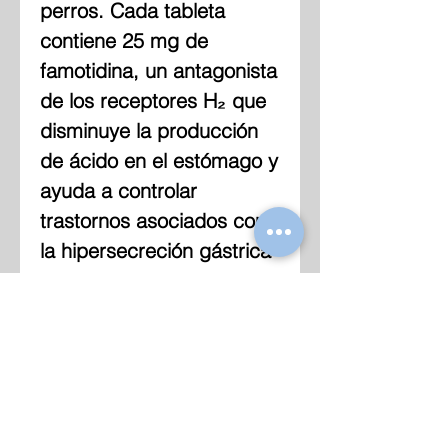
perros. Cada tableta
contiene 25 mg de
famotidina, un antagonista
de los receptores H₂ que
disminuye la producción
de ácido en el estómago y
ayuda a controlar
trastornos asociados con
la hipersecreción gástrica
Indicación
Indicado como apoyo en
Dosis General
el tratamiento de:
Administrar por vía oral
gastritis asociada con