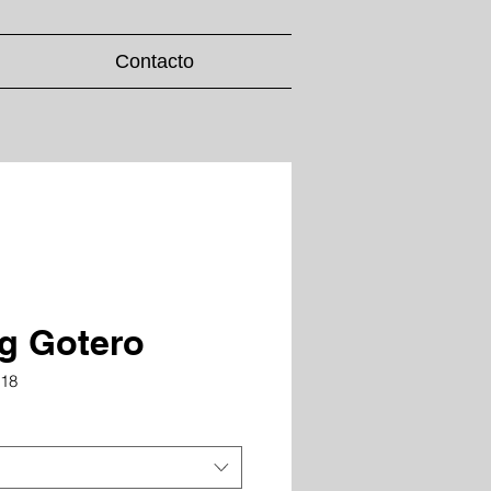
Contacto
g Gotero
U18